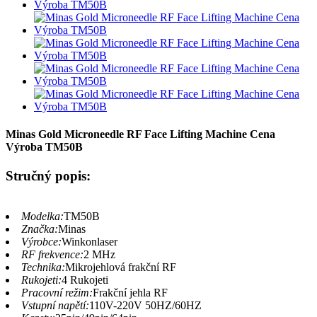
Minas Gold Microneedle RF Face Lifting Machine Cena
Výroba TM50B
Stručný popis:
Modelka:
TM50B
Značka:
Minas
Výrobce:
Winkonlaser
RF frekvence:
2 MHz
Technika:
Mikrojehlová frakční RF
Rukojeti:
4 Rukojeti
Pracovní režim:
Frakční jehla RF
Vstupní napětí:
110V-220V 50HZ/60HZ