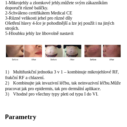
1-Mikrojehly a zlomkové jehly.můžete svým zákazníkům
doporučit různé balíčky.
2-Schváleno certifikátem Medical CE
3-Různé velikosti jehel pro různé díly
Ošetření hlavy 4-Ice je pohodlnější a lze jej použít i na jiných
strojích.
5-Hloubku jehly lze libovolně nastavit
1） Multifunkční jednotka 3 v 1 – kombinuje mikrojehlové RF,
frakční RF a chlazení.
2） Kombinujte jak invazivní léčbu, tak neinvazivní léčbu.Může
pracovat jak pro epidermis, tak pro dermální aplikace.
3） Vhodné pro všechny typy pleti od typu I do VI.
arametry
P