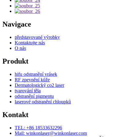
Navigace
představované výrobky
Kontaktujte nás
O nás
Produkt
hifu odstranění vrásek
RF zpevnění kůže
Dermatologický co2 laser
tvarování těla
odstranění pigmentu
laserové odstranění chloupků
Kontakt
TEL: +86 18533632296
Mail: winkonlaser@winkonlaser.com