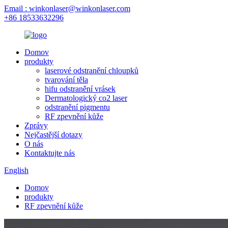
Email : winkonlaser@winkonlaser.com
+86 18533632296
Domov
produkty
laserové odstranění chloupků
tvarování těla
hifu odstranění vrásek
Dermatologický co2 laser
odstranění pigmentu
RF zpevnění kůže
Zprávy
Nejčastější dotazy
O nás
Kontaktujte nás
English
Domov
produkty
RF zpevnění kůže