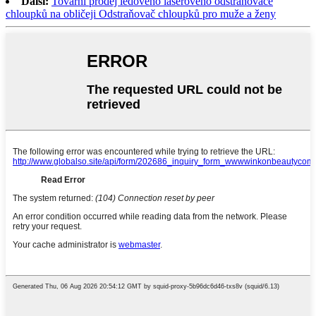
Další:
Tovární prodej ledového laserového odstraňovače
chloupků na obličeji Odstraňovač chloupků pro muže a ženy