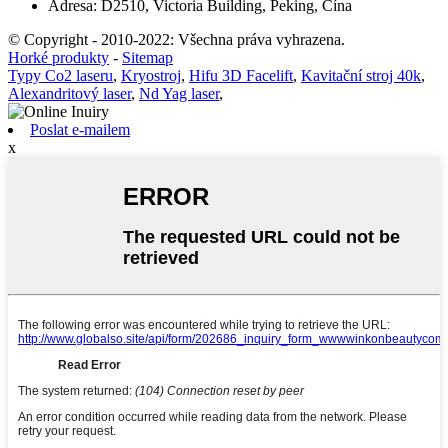
Adresa: D2510, Victoria Building, Peking, Čína
© Copyright - 2010-2022: Všechna práva vyhrazena.
Horké produkty
-
Sitemap
Typy Co2 laseru
,
Kryostroj
,
Hifu 3D Facelift
,
Kavitační stroj 40k
,
Alexandritový laser
,
Nd Yag laser
,
Poslat e-mailem
x