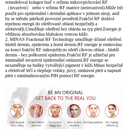
remodeloval kolagen buď v režimu mikrovpichování RF
（invazivní） nebo v režimu RF matrice (neinvazivní).Může být
použit pro epidermální i dermální aplikace v jednom stroji, aniž
by se měnilo jakékoli provozní prostředí.Frakční RF dodává
tepelnou energii do ošetřované oblasti bezpečněji a
efektivněji.Umožňuje ošetření bez ohledu na typ pleti.Energie je
většinou absorbována hlubokou vrstvou kůže.
2. MINAS Fractional RF Technology umožňuje účinné ošetření
hlubší dermis, epidermis a horní dermis.RF energie je emitována
na konci frakční RF mikrojehly;to ošetří cílovou oblast - hlubší
dermis - bez poškození epidermis.Frakční RF je užitečná pro
minimálně invazivní epidermální omlazení.RF energie se
nezaměřuje na buňky vytvářející pigment v kůži.Minas bezpečně
a efektivně léčí a zlepšuje vrásky, jizvy, omlazení pleti a napnutí
pleti s minimalizovaným PIH pomocí RF energie.