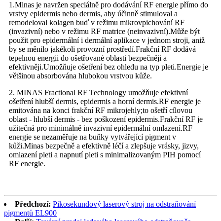
1.Minas je navržen speciálně pro dodávání RF energie přímo do
vrstvy epidermis nebo dermis, aby účinně stimuloval a
remodeloval kolagen buď v režimu mikrovpichování RF
(invazivní) nebo v režimu RF matrice (neinvazivní).Může být
použit pro epidermální i dermální aplikace v jednom stroji, aniž
by se měnilo jakékoli provozní prostředí.Frakční RF dodává
tepelnou energii do ošetřované oblasti bezpečněji a
efektivněji.Umožňuje ošetření bez ohledu na typ pleti.Energie je
většinou absorbována hlubokou vrstvou kůže.
2. MINAS Fractional RF Technology umožňuje efektivní
ošetření hlubší dermis, epidermis a horní dermis.RF energie je
emitována na konci frakční RF mikrojehly;to ošetří cílovou
oblast - hlubší dermis - bez poškození epidermis.Frakční RF je
užitečná pro minimálně invazivní epidermální omlazení.RF
energie se nezaměřuje na buňky vytvářející pigment v
kůži.Minas bezpečně a efektivně léčí a zlepšuje vrásky, jizvy,
omlazení pleti a napnutí pleti s minimalizovaným PIH pomocí
RF energie.
Předchozí:
Pikosekundový laserový stroj na odstraňování
pigmentů EL900