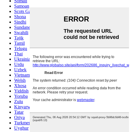
Somali
Samoan
Scots Gaelic
Shona
Sindhi
Sundanese
Swahili
Tajik
Tamil
Telugu
Thai
Ukrainian
Urdu
Uzbek
Vietnamese
Welsh
Xhosa
Yiddish
Yoruba
Zulu
Kinyarwanda
Tatar
Oriya
Turkmen
Uyghur