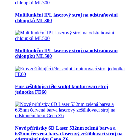
Multifunkční IPL laserový stroj na odstraňování
chloupků ML300
Multifunkční IPL laserový stroj na odstraňování
chloupků ML500
Ems zeštíhlující tělo sculpt konturovací stroj
jednotka FE60
Nové přírůstky 6D Laser 532nm zelená barva a
635nm červená barva laserový zeštíhlovací stroj na
odstranění tuku Cena Z6