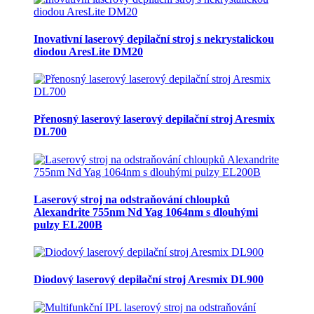
Inovativní laserový depilační stroj s nekrystalickou
diodou AresLite DM20
Přenosný laserový laserový depilační stroj Aresmix
DL700
Laserový stroj na odstraňování chloupků
Alexandrite 755nm Nd Yag 1064nm s dlouhými
pulzy EL200B
Diodový laserový depilační stroj Aresmix DL900