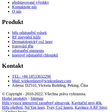
představované výrobky
Kontaktujte nás
O nás
Produkt
hifu odstranění vrásek
RF zpevnění kůže
Dermatologický co2 laser
tvarování těla
odstranění pigmentu
laserové odstranění chloupků
Kontakt
TEL: +86 18533632296
Mail: winkonlaser@winkonlaser.com
Adresa: D2510, Victoria Building, Peking, Čína
© Copyright - 2010-2022: Všechna práva vyhrazena.
Horké produkty
-
Sitemap
Hifu vysoce intenzivní zaostřený ultrazvuk
,
Kavitační stroj 40k
,
Hifu ošetření
,
Nd Yag laser
,
Typy Co2 laseru
,
Kavitace A RF Stroj
,