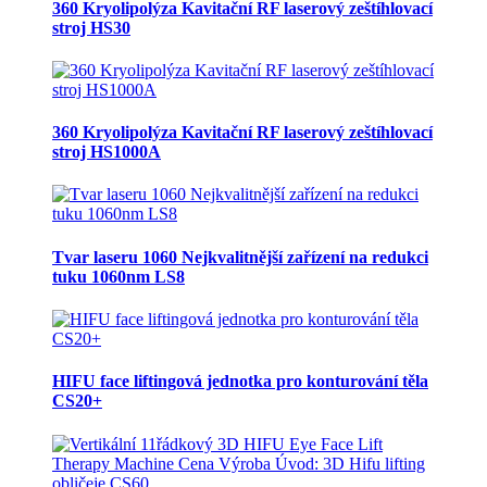
360 Kryolipolýza Kavitační RF laserový zeštíhlovací
stroj HS30
360 Kryolipolýza Kavitační RF laserový zeštíhlovací
stroj HS1000A
Tvar laseru 1060 Nejkvalitnější zařízení na redukci
tuku 1060nm LS8
HIFU face liftingová jednotka pro konturování těla
CS20+