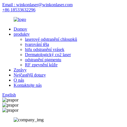
Email : winkonlaser@winkonlaser.com
+86 18533632296
Domov
produkty
laserové odstranění chloupků
tvarování těla
hifu odstranění vrásek
Dermatologický co2 laser
odstranění pigmentu
RF zpevnění kůže
Zprávy
Nejčastější dotazy
O nás
Kontaktujte nás
English