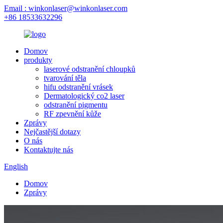
Email : winkonlaser@winkonlaser.com
+86 18533632296
Domov
produkty
laserové odstranění chloupků
tvarování těla
hifu odstranění vrásek
Dermatologický co2 laser
odstranění pigmentu
RF zpevnění kůže
Zprávy
Nejčastější dotazy
O nás
Kontaktujte nás
English
Domov
Zprávy