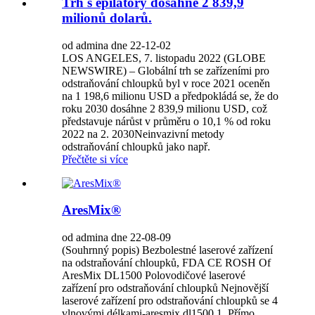
Trh s epilátory dosáhne 2 839,9
milionů dolarů.
od admina dne 22-12-02
LOS ANGELES, 7. listopadu 2022 (GLOBE
NEWSWIRE) – Globální trh se zařízeními pro
odstraňování chloupků byl v roce 2021 oceněn
na 1 198,6 milionu USD a předpokládá se, že do
roku 2030 dosáhne 2 839,9 milionu USD, což
představuje nárůst v průměru o 10,1 % od roku
2022 na 2. 2030Neinvazivní metody
odstraňování chloupků jako např.
Přečtěte si více
AresMix®
od admina dne 22-08-09
(Souhrnný popis) Bezbolestné laserové zařízení
na odstraňování chloupků, FDA CE ROSH Of
AresMix DL1500 Polovodičové laserové
zařízení pro odstraňování chloupků Nejnovější
laserové zařízení pro odstraňování chloupků se 4
vlnovými délkami-aresmix dl1500 1. Přímo