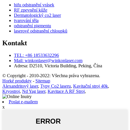
hifu odstranění vrásek
RF zpevnění kůže
Dermatologický co2 laser
tvarování těla
odstranění pigmentu
laserové odstranění chloupků
Kontakt
TEL: +86 18533632296
Mail: winkonlaser@winkonlaser.com
Adresa: D2510, Victoria Building, Peking, Čína
© Copyright - 2010-2022: Všechna práva vyhrazena.
Horké produkty
-
Sitemap
Alexandritový laser
,
Typy Co2 laseru
,
Kavitační stroj 40k
,
Kryostroj
,
Nd Yag laser
,
Kavitace A RF Stroj
,
Poslat e-mailem
x