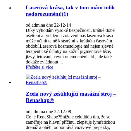
Laserová krása, tak v tom mám tolik
nedorozumění!(1)
od admina dne 22-12-14
Díky výhodám vysoké bezpečnosti, krátké době
ošetření a rychlému zotavení nás laserová krása
může učinit tajně krásnými v krátkém časovém
období.Laserová kosmetologie má nejen zjevné
terapeutické účinky na kožní pigmentové léze,
jizvy, tetování, cévní onemocnění atd., ale také
dokáže zvládnout ...
Přečtěte si více
Zcela nový zeštíhlující masážní stroj –
Renashap®
od admina dne 22-12-08
Co je RenaShape?Snižuje celulitidu tím, že se
zaměřuje na hlavní příčinu, zlepšuje lymfatickou
drenáž a oběh, odbourává vazivové přepážky,