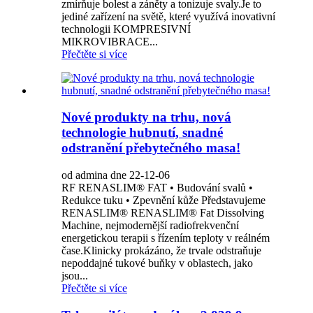
zmírňuje bolest a záněty a tonizuje svaly.Je to
jediné zařízení na světě, které využívá inovativní
technologii KOMPRESIVNÍ
MIKROVIBRACE...
Přečtěte si více
Nové produkty na trhu, nová
technologie hubnutí, snadné
odstranění přebytečného masa!
od admina dne 22-12-06
RF RENASLIM® FAT • Budování svalů •
Redukce tuku • Zpevnění kůže Představujeme
RENASLIM® RENASLIM® Fat Dissolving
Machine, nejmodernější radiofrekvenční
energetickou terapii s řízením teploty v reálném
čase.Klinicky prokázáno, že trvale odstraňuje
nepoddajné tukové buňky v oblastech, jako
jsou...
Přečtěte si více