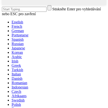
Stiskněte Enter pro vyhledávání
nebo ESC pro zavření
English
French
German
Portuguese
Spanish
Russian
Japanese
Korean
Arabic
Irish
Greek
Turkish
Italian
Danish
Romanian
Indonesian
Czech
Afrikaans
Swedish
Polish