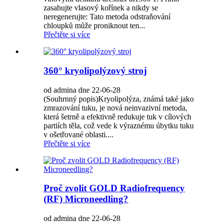
zasahujte vlasový kořínek a nikdy se
neregenerujte: Tato metoda odstraňování
chloupků může proniknout ten...
Přečtěte si více
360° kryolipolýzový stroj
od admina dne 22-06-28
(Souhrnný popis)Kryolipolýza, známá také jako
zmrazování tuku, je nová neinvazivní metoda,
která šetrně a efektivně redukuje tuk v cílových
partiích těla, což vede k výraznému úbytku tuku
v ošetřované oblasti....
Přečtěte si více
Proč zvolit GOLD Radiofrequency
(RF) Microneedling?
od admina dne 22-06-28