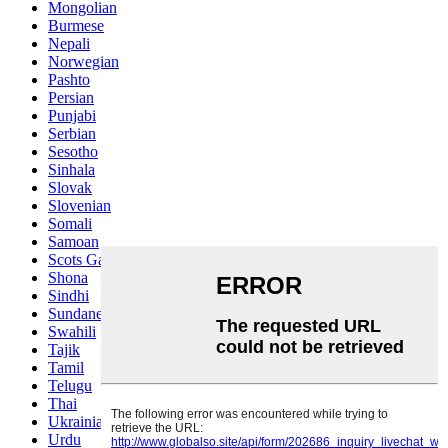
Mongolian
Burmese
Nepali
Norwegian
Pashto
Persian
Punjabi
Serbian
Sesotho
Sinhala
Slovak
Slovenian
Somali
Samoan
Scots Gaelic
Shona
Sindhi
Sundanese
Swahili
Tajik
Tamil
Telugu
Thai
Ukrainian
Urdu